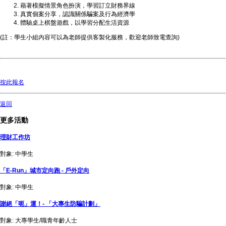
藉著模擬情景角色扮演，學習訂立財務界線
真實個案分享，認識關係騙案及行為經濟學
體驗桌上棋盤遊戲，以學習分配生活資源
(註：學生小組內容可以為老師提供客製化服務，歡迎老師致電查詢)
按此報名
返回
更多活動
理財工作坊
對象: 中學生
「E-Run」城市定向跑 - 戶外定向
對象: 中學生
謝絕「呃」運！- 「大專生防騙計劃」
對象: 大專學生/職青年齡人士