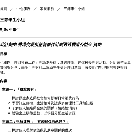
首頁
／
中心服務
／
家長服務
／
三節學生小組
三節學生小組
對象: 中學生
此計劃由 香港交易所慈善夥伴計劃透過香港公益金 資助
目標
小組以「理財社會工作」理論為基礎，透過理論、迷你模擬理財活動、分組練習及真
實個案分享，由認可理財社工幫助學生提升理財意識、激發他們對理財的興趣與熱
誠。
內容
主題一：「成就錢財」
探討原生家庭與社會如何影響日常消費行為
學習訂立目標、生活預算及認識多種理財工具如記帳
了解個人情緒與金錢的關係（情緒性消費）
體驗桌上棋盤遊戲，以學習分配生活資源
主題二：拆解迷思：「有錢關係自然好？」
探討個人理財價值觀及朋輩關係的優次