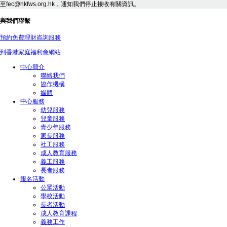
至fec@hkfws.org.hk，通知我們停止接收有關資訊。
與我們聯繫
預約免費理財咨詢服務
到香港家庭福利會網站
中心簡介
聯絡我們
協作機構
媒體
中心服務
幼兒服務
兒童服務
青少年服務
家長服務
社工服務
成人教育服務
義工服務
長者服務
報名活動
公眾活動
學校活動
長者活動
成人教育課程
義務工作