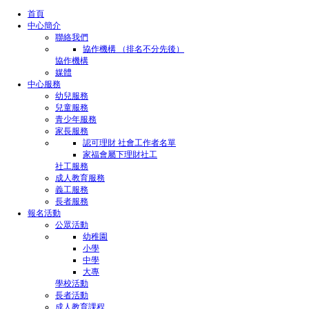
首頁
中心簡介
聯絡我們
協作機構 （排名不分先後）
協作機構
媒體
中心服務
幼兒服務
兒童服務
青少年服務
家長服務
認可理財 社會工作者名單
家福會屬下理財社工
社工服務
成人教育服務
義工服務
長者服務
報名活動
公眾活動
幼稚園
小學
中學
大專
學校活動
長者活動
成人教育課程