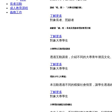
長者活動
成人教育課程
謝絕「呃」運！- 「大專生防騙計劃」
義務工作
了解更多
對象
長者、照顧者
銀齡新「錢」程 ︰長者及照顧者理財教育計劃
了解更多
對象
大專學生
大專學生互動理財講座
透過互動講座，介紹不同的大專青年潮流文化
了解更多
對象
大專學生
理財LIFE (大專版)
本活動透過不同的模擬社會情景，讓學生透過
了解更多
對象
大專學生
大專理財遊戲及咨詢攤位