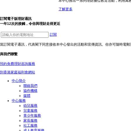
本中心推出一系列理財攤位教育活動，利用寓
了解更多
訂閱電子版理財通訊
一年12次的接觸，令你與理財走得更近
訂閱
當訂閱電子通訊，代表閣下同意接收本中心發出的活動和宣傳資訊。你亦可隨時電郵至fec@
與我們聯繫
預約免費理財咨詢服務
到香港家庭福利會網站
中心簡介
聯絡我們
協作機構
媒體
中心服務
幼兒服務
兒童服務
青少年服務
家長服務
社工服務
成人教育服務