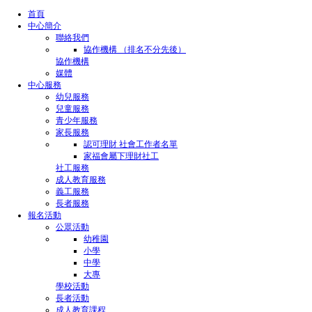
首頁
中心簡介
聯絡我們
協作機構 （排名不分先後）
協作機構
媒體
中心服務
幼兒服務
兒童服務
青少年服務
家長服務
認可理財 社會工作者名單
家福會屬下理財社工
社工服務
成人教育服務
義工服務
長者服務
報名活動
公眾活動
幼稚園
小學
中學
大專
學校活動
長者活動
成人教育課程