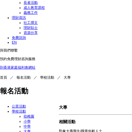
長者活動
成人教育課程
義務工作
理財資訊
社工撰文
理財貼士
資源分享
免費諮詢
EN
與我們聯繫
預約免費理財咨詢服務
到香港家庭福利會網站
首頁
／
報名活動
／
學校活動
／
大專
報名活動
公眾活動
大專
學校活動
幼稚園
小學
相關活動
中學
對象
大專學生/職青年齡人士
大專