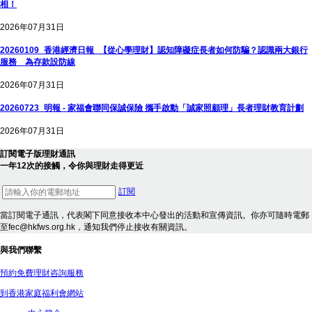
相！
2026年07月31日
20260109_香港經濟日報_【從心學理財】認知障礙症長者如何防騙？認識兩大銀行
服務 為存款設防線
2026年07月31日
20260723_明報 - 家福會聯同保誠保險 攜手啟動「誠家照顧理」長者理財教育計劃
2026年07月31日
訂閱電子版理財通訊
一年12次的接觸，令你與理財走得更近
訂閱
當訂閱電子通訊，代表閣下同意接收本中心發出的活動和宣傳資訊。你亦可隨時電郵
至fec@hkfws.org.hk，通知我們停止接收有關資訊。
與我們聯繫
預約免費理財咨詢服務
到香港家庭福利會網站