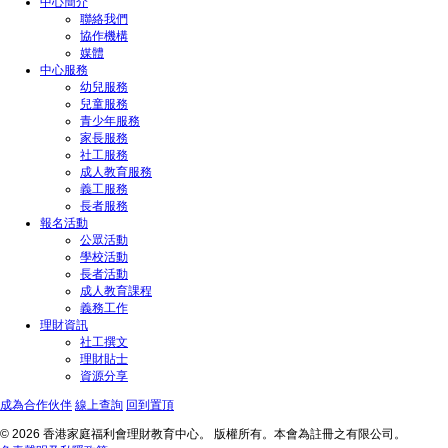
中心簡介
聯絡我們
協作機構
媒體
中心服務
幼兒服務
兒童服務
青少年服務
家長服務
社工服務
成人教育服務
義工服務
長者服務
報名活動
公眾活動
學校活動
長者活動
成人教育課程
義務工作
理財資訊
社工撰文
理財貼士
資源分享
成為合作伙伴
線上查詢
回到置頂
© 2026 香港家庭福利會理財教育中心。 版權所有。本會為註冊之有限公司。