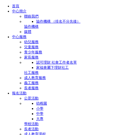
首頁
中心簡介
聯絡我們
協作機構 （排名不分先後）
協作機構
媒體
中心服務
幼兒服務
兒童服務
青少年服務
家長服務
認可理財 社會工作者名單
家福會屬下理財社工
社工服務
成人教育服務
義工服務
長者服務
報名活動
公眾活動
幼稚園
小學
中學
大專
學校活動
長者活動
成人教育課程