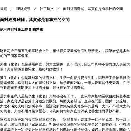
首頁
／
理財資訊
／
社工撰文
／
面對經濟難關，其實你是有掌控的空間
面對經濟難關，其實你是有掌控的空間
認可理財社會工作員 陳慧敏
財政司近日預警失業率將會上升，相信很多家庭將會面對經濟壓力，讓筆者想起多年
前的三個家庭個案。
周生（化名）也是基層家庭，與太太關係一直不理想，因公司周轉不靈而加入失業大
軍！夫妻關係更趨惡化，最終離婚收場！
黃生（化名）也是基層家的經濟支柱，生活一向都是捉襟見肘，因經濟不景被裁員後
情緒低落，幸得到太太的體諒和支持，給予正面鼓勵，一家人反而關係更緊密。在得
到政府短期援助後加上經濟好轉，最終捱過了經濟難關。
居於中產私人屋苑李生（化名）夫婦都沒有工作，一直依靠家族物業收租維持基本生
活，家庭資源是處於十分穩定的狀態。然而夫妻關係一直存在問題，關係十分疏離。
太太不滿丈夫終日無所事事，投訴沒多餘錢裝整失修多年的居所，丈夫却不明太太為
何執著。夫妻不用為柴米憂心，却為如何增加家庭資源或改善生活而爭執不斷。
家福會最近推出的香港家庭幸福指數，『家庭資源』是其中一個檢測原素。觀乎以上
個案，讓我們看到『家庭資源』對婚姻關係薄弱的家庭似乎是起了維繫作用。但有穩
健資源也不一定能提升家庭幸福感甚至只能勉強維持關係，如遇上經濟衝擊，關係也