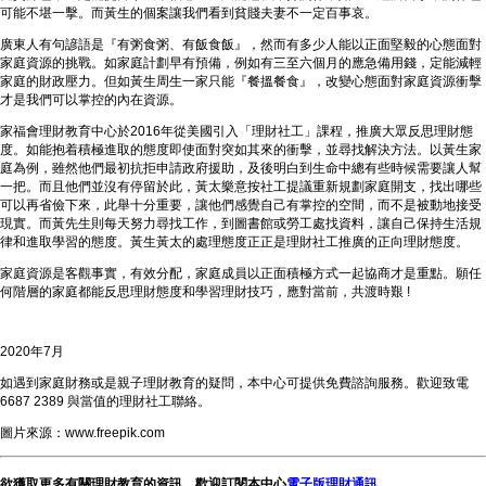
可能不堪一擊。而黃生的個案讓我們看到貧賤夫妻不一定百事哀。
廣東人有句諺語是『有粥食粥、有飯食飯』，然而有多少人能以正面堅毅的心態面對
家庭資源的挑戰。如家庭計劃早有預備，例如有三至六個月的應急備用錢，定能減輕
家庭的財政壓力。但如黃生周生一家只能『餐搵餐食』，改變心態面對家庭資源衝擊
才是我們可以掌控的內在資源。
家福會理財教育中心於2016年從美國引入「理財社工」課程，推廣大眾反思理財態
度。如能抱着積極進取的態度即使面對突如其來的衝擊，並尋找解決方法。以黃生家
庭為例，雖然他們最初抗拒申請政府援助，及後明白到生命中總有些時候需要讓人幫
一把。而且他們並沒有停留於此，黃太樂意按社工提議重新規劃家庭開支，找出哪些
可以再省儉下來，此舉十分重要，讓他們感覺自己有掌控的空間，而不是被動地接受
現實。而黃先生則每天努力尋找工作，到圖書館或勞工處找資料，讓自己保持生活規
律和進取學習的態度。黃生黃太的處理態度正正是理財社工推廣的正向理財態度。
家庭資源是客觀事實，有效分配，家庭成員以正面積極方式一起協商才是重點。願任
何階層的家庭都能反思理財態度和學習理財技巧，應對當前，共渡時艱 !
2020年7月
如遇到家庭財務或是親子理財教育的疑問，本中心可提供免費諮詢服務。歡迎致電
6687 2389 與當值的理財社工聯絡。
圖片來源：www.freepik.com
欲獲取更多有關理財教育的資訊，歡迎訂閱本中心
電子版理財通訊
。