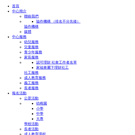
首頁
中心簡介
聯絡我們
協作機構 （排名不分先後）
協作機構
媒體
中心服務
幼兒服務
兒童服務
青少年服務
家長服務
認可理財 社會工作者名單
家福會屬下理財社工
社工服務
成人教育服務
義工服務
長者服務
報名活動
公眾活動
幼稚園
小學
中學
大專
學校活動
長者活動
成人教育課程