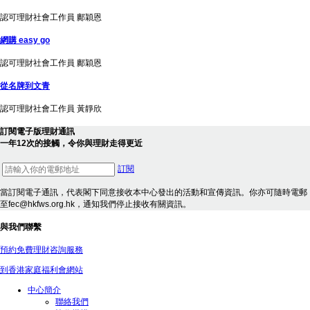
認可理財社會工作員 鄺穎恩
網購 easy go
認可理財社會工作員 鄺穎恩
從名牌到文青
認可理財社會工作員 黃靜欣
訂閱電子版理財通訊
一年12次的接觸，令你與理財走得更近
訂閱
當訂閱電子通訊，代表閣下同意接收本中心發出的活動和宣傳資訊。你亦可隨時電郵
至fec@hkfws.org.hk，通知我們停止接收有關資訊。
與我們聯繫
預約免費理財咨詢服務
到香港家庭福利會網站
中心簡介
聯絡我們